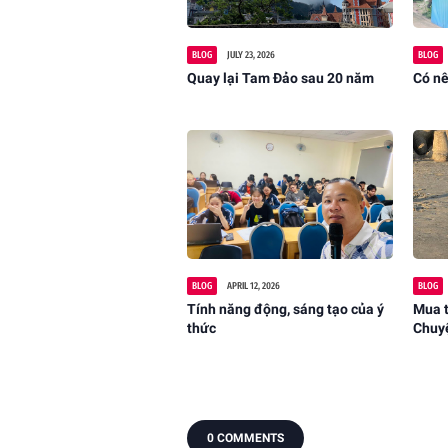
BLOG
JULY 23, 2026
BLOG
Quay lại Tam Đảo sau 20 năm
Có nê
BLOG
APRIL 12, 2026
BLOG
Tính năng động, sáng tạo của ý
Mua t
thức
Chuy
0 COMMENTS