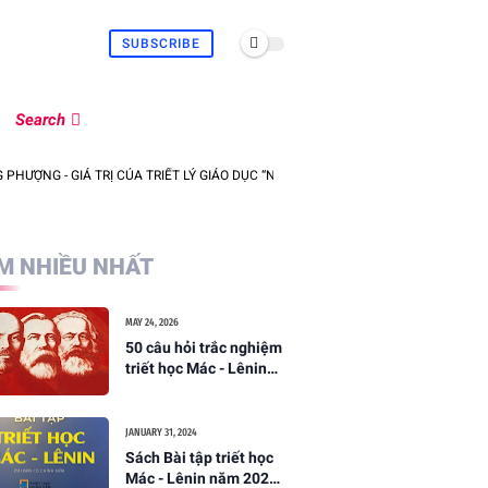
SUBSCRIBE
Search
 - GIÁ TRỊ CỦA TRIẾT LÝ GIÁO DỤC “NAI TALIM” TRONG BỐI CẢNH PHÁT TRIỂN T
M NHIỀU NHẤT
MAY 24, 2026
50 câu hỏi trắc nghiệm
triết học Mác - Lênin
(thi cuối kỳ VNU, Bộ đề
số 01 - tháng 05/2026)
JANUARY 31, 2024
Sách Bài tập triết học
Mác - Lênin năm 2024