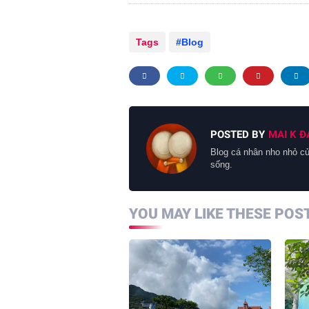
Tags
Blog
POSTED BY
MAI K Đ
Blog cá nhân nho nhỏ củ
sống.
YOU MAY LIKE THESE POS