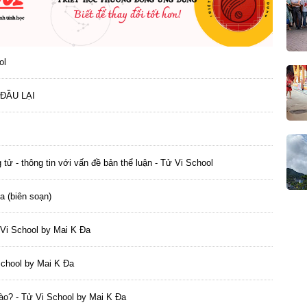
ol
ĐẦU LẠI
tử - thông tin với vấn đề bản thể luận - Tử Vi School
a (biên soạn)
ử Vi School by Mai K Đa
School by Mai K Đa
nào? - Tử Vi School by Mai K Đa