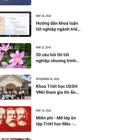
(Khoa Triết học,
Trường ĐH KHXH&NV
Hà Nội)
MAY 20, 2026
Hướng dẫn khoá luận
tốt nghiệp ngành triết
học năm 2026
MAY 22, 2019
50 câu hỏi thi tốt
nghiệp chương trình
Nghiên cứu sinh ngành
lịch sử triết học
NOVEMBER 26, 2020
Khoa Triết học USSH
VNU tham gia thi Ấn
Tượng Nhân Văn 2020
MAY 10, 2026
Miễn phí - Mở lớp ôn
tập Triết học Mác -
Lênin lần 2 (tháng
6/2026)