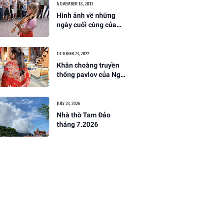
NOVEMBER 18, 2013
Hình ảnh về những
ngày cuối cùng của
Liên Xô
OCTOBER 23, 2022
Khăn choàng truyền
thống pavlov của Nga
đẹp tuyệt trần - một
món quà nên mua khi
đến nước Nga
JULY 23, 2026
Nhà thờ Tam Đảo
tháng 7.2026