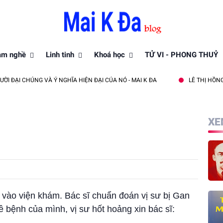
àm nghề
Linh tinh
Khoá học
TỬ VI - PHONG THUỶ
CHÚNG VÀ Ý NGHĨA HIỆN ĐẠI CỦA NÓ - MAI K ĐA
LÊ THỊ HỒNG PHƯỢNG
XE
 vào viện khám. Bác sĩ chuẩn đoán vị sư bị Gan
ề bệnh của mình, vị sư hốt hoảng xin bác sĩ: