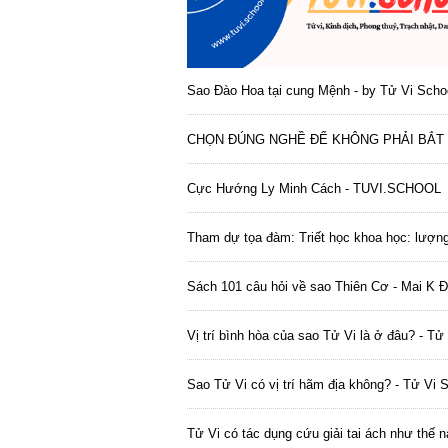
Sao Đào Hoa tại cung Mệnh - by Tử Vi Scho
CHỌN ĐÚNG NGHỀ ĐỂ KHÔNG PHẢI BẮT 
Cực Hướng Ly Minh Cách - TUVI.SCHOOL
Tham dự tọa đàm: Triết học khoa học: lượng 
Sách 101 câu hỏi về sao Thiên Cơ - Mai K Đ
Vị trí bình hòa của sao Tử Vi là ở đâu? - T
Sao Tử Vi có vị trí hãm địa không? - Tử Vi 
Tử Vi có tác dụng cứu giải tai ách như thế 