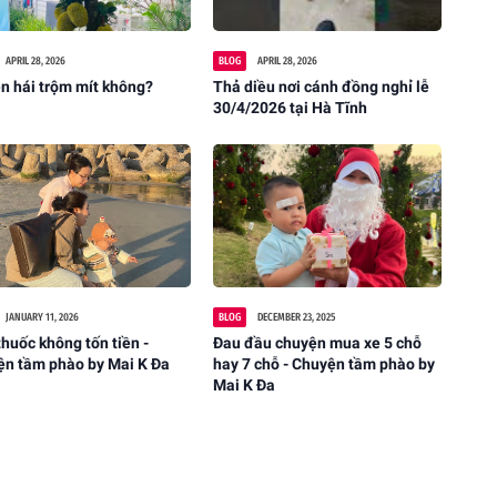
APRIL 28, 2026
BLOG
APRIL 28, 2026
n hái trộm mít không?
Thả diều nơi cánh đồng nghỉ lễ
30/4/2026 tại Hà Tĩnh
JANUARY 11, 2026
BLOG
DECEMBER 23, 2025
huốc không tốn tiền -
Đau đầu chuyện mua xe 5 chỗ
ện tầm phào by Mai K Đa
hay 7 chỗ - Chuyện tầm phào by
Mai K Đa