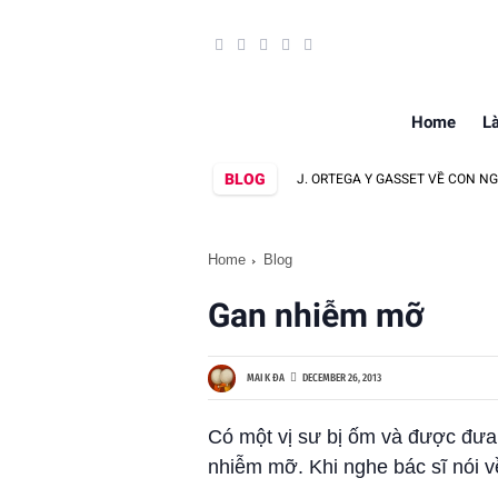
Home
L
BLOG
SAU 20 NĂM
QUAN ĐIỂM CỦA J. ORTEGA Y GASSET VỀ CON NGƯỜI ĐẠI 
Home
Blog
Gan nhiễm mỡ
MAI K ĐA
DECEMBER 26, 2013
Có một vị sư bị ốm và được đưa
nhiễm mỡ. Khi nghe bác sĩ nói v