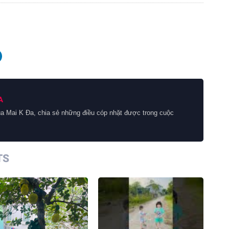
A
a Mai K Đa, chia sẻ những điều cóp nhặt được trong cuộc
TS