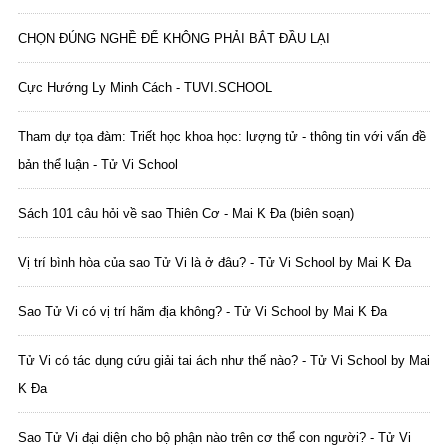
CHỌN ĐÚNG NGHỀ ĐỂ KHÔNG PHẢI BẮT ĐẦU LẠI
Cực Hướng Ly Minh Cách - TUVI.SCHOOL
Tham dự tọa đàm: Triết học khoa học: lượng tử - thông tin với vấn đề
bản thể luận - Tử Vi School
Sách 101 câu hỏi về sao Thiên Cơ - Mai K Đa (biên soạn)
Vị trí bình hòa của sao Tử Vi là ở đâu? - Tử Vi School by Mai K Đa
Sao Tử Vi có vị trí hãm địa không? - Tử Vi School by Mai K Đa
Tử Vi có tác dụng cứu giải tai ách như thế nào? - Tử Vi School by Mai
K Đa
Sao Tử Vi đại diện cho bộ phận nào trên cơ thể con người? - Tử Vi