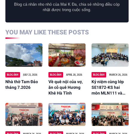
Blog cá nhân nho nhỏ của Mai K Đa, chia sẻ những điều cóp
nhặt được trong cuộc sống.
YOU MAY LIKE THESE POSTS
BLOG ẢNH
JULY 23, 2026
BLOG ẢNH
APRIL 28, 2026
BLOG ẢNH
MARCH 26, 2026
Nhà thờ Tam Đảo
Về quê nội của vợ,
Kỷ niệm cùng lớp
tháng 7.2026
ăn cỗ quê Hương
SE1872-KS hai
Khê Hà Tĩnh
môn MLN111 và
MLN122 - Kỳ SP26.
FPTU. HN