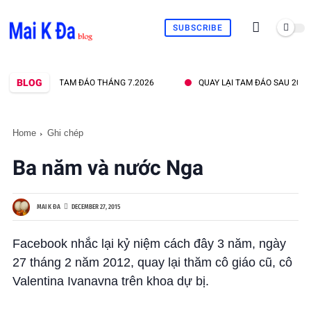
SUBSCRIBE
BLOG
NHÀ THỜ TAM ĐẢO THÁNG 7.2026
QUAY LẠI TAM ĐẢO SAU 20 NĂM
Home
Ghi chép
Ba năm và nước Nga
MAI K ĐA
DECEMBER 27, 2015
Facebook nhắc lại kỷ niệm cách đây 3 năm, ngày
27 tháng 2 năm 2012, quay lại thăm cô giáo cũ, cô
Valentina Ivanavna trên khoa dự bị.