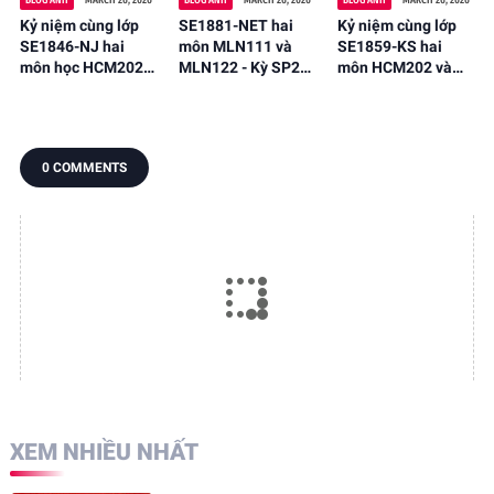
BLOG ẢNH
MARCH 26, 2026
BLOG ẢNH
MARCH 26, 2026
BLOG ẢNH
MARCH 26, 2026
Kỷ niệm cùng lớp
SE1881-NET hai
Kỷ niệm cùng lớp
SE1846-NJ hai
môn MLN111 và
SE1859-KS hai
môn học HCM202
MLN122 - Kỳ SP26.
môn HCM202 và
và VNR202 - Kỳ
FPTU. HN
VNR202 - Kỳ học
SP26. FPTU. HN
Sp26. FPTU. HN
0 COMMENTS
XEM NHIỀU NHẤT