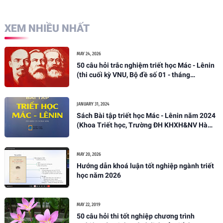
XEM NHIỀU NHẤT
MAY 24, 2026
50 câu hỏi trắc nghiệm triết học Mác - Lênin
(thi cuối kỳ VNU, Bộ đề số 01 - tháng
05/2026)
JANUARY 31, 2024
Sách Bài tập triết học Mác - Lênin năm 2024
(Khoa Triết học, Trường ĐH KHXH&NV Hà
Nội)
MAY 20, 2026
Hướng dẫn khoá luận tốt nghiệp ngành triết
học năm 2026
MAY 22, 2019
50 câu hỏi thi tốt nghiệp chương trình