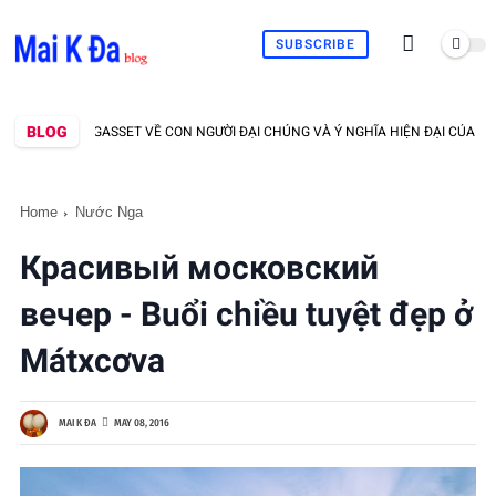
SUBSCRIBE
BLOG
 ORTEGA Y GASSET VỀ CON NGƯỜI ĐẠI CHÚNG VÀ Ý NGHĨA HIỆN ĐẠI CỦA NÓ - MA
Home
Nước Nga
Красивый московский
вечер - Buổi chiều tuyệt đẹp ở
Mátxcơva
MAI K ĐA
MAY 08, 2016