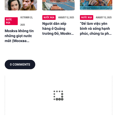
OCTOBER 23,
NƯỚC NGA
AUGUST 12, 2025
NƯỚC NGA
AUGUST 12, 2025
NƯỚC
NGA
Người dân xếp
“Để làm việc yên
2025
hàng ở Quảng
bình và sống hạnh
Moskva không tin
trường Đỏ, Moskva,
phúc, chúng ta phải
những giọt nước
Liên Xô để viếng
học cách trở thành
mắt (Москва
Lăng Lênin, mùa
bạn thân từ thuở
слезам не верит)
xuân năm 1983
thơ ấu!
0 COMMENTS