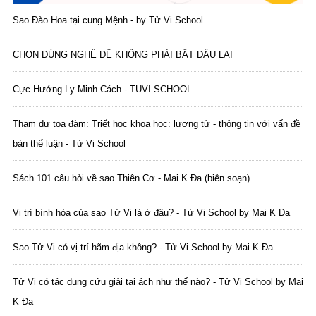
Sao Đào Hoa tại cung Mệnh - by Tử Vi School
CHỌN ĐÚNG NGHỀ ĐỂ KHÔNG PHẢI BẮT ĐẦU LẠI
Cực Hướng Ly Minh Cách - TUVI.SCHOOL
Tham dự tọa đàm: Triết học khoa học: lượng tử - thông tin với vấn đề
bản thể luận - Tử Vi School
Sách 101 câu hỏi về sao Thiên Cơ - Mai K Đa (biên soạn)
Vị trí bình hòa của sao Tử Vi là ở đâu? - Tử Vi School by Mai K Đa
Sao Tử Vi có vị trí hãm địa không? - Tử Vi School by Mai K Đa
Tử Vi có tác dụng cứu giải tai ách như thế nào? - Tử Vi School by Mai
K Đa