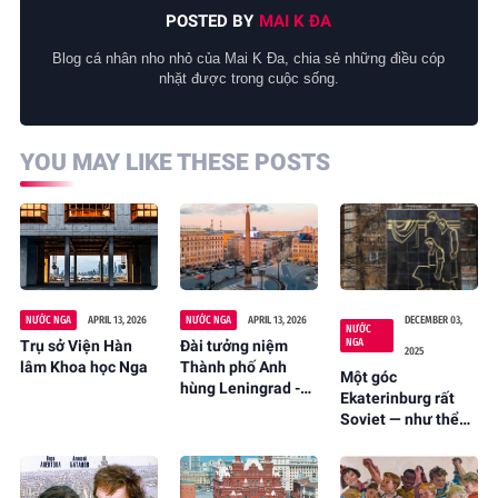
POSTED BY
MAI K ĐA
Blog cá nhân nho nhỏ của Mai K Đa, chia sẻ những điều cóp
nhặt được trong cuộc sống.
YOU MAY LIKE THESE POSTS
NƯỚC NGA
APRIL 13, 2026
NƯỚC NGA
APRIL 13, 2026
DECEMBER 03,
NƯỚC
NGA
Trụ sở Viện Hàn
Đài tưởng niệm
2025
lâm Khoa học Nga
Thành phố Anh
Một góc
hùng Leningrad -
Ekaterinburg rất
Обелиск «Городу-
Soviet — như thể
герою
thời gian vẫn còn
Ленинграду»
đứng lại