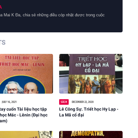
A
a Mai K Đa, chia sẻ những điều cóp nhặt được trong cuộc
TS
JULY 16, 2021
SÁCH
DECEMBER 22, 2020
tay cuốn Tài liệu học tập
Lê Công Sự. Triết học Hy Lạp -
 học Mác - Lênin (Đại học
La Mã cổ đại
Nam)