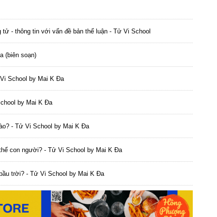
tử - thông tin với vấn đề bản thể luận - Tử Vi School
a (biên soạn)
ử Vi School by Mai K Đa
School by Mai K Đa
nào? - Tử Vi School by Mai K Đa
 thể con người? - Tử Vi School by Mai K Đa
n bầu trời? - Tử Vi School by Mai K Đa