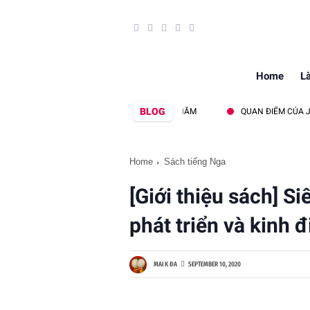
Home
L
BLOG
QUAY LẠI TAM ĐẢO SAU 20 NĂM
QUAN ĐIỂM CỦA J. ORTEGA
Home
Sách tiếng Nga
[Giới thiệu sách] S
phát triển và kinh 
MAI K ĐA
SEPTEMBER 10, 2020