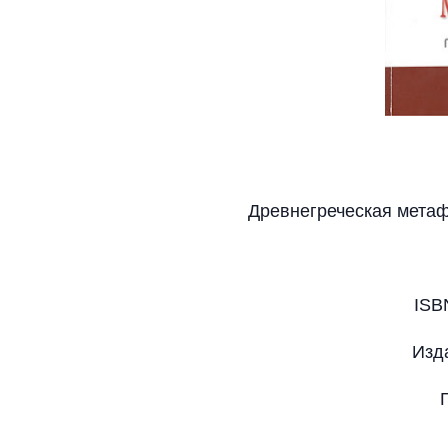
Древнегреческая метаф
ISB
Изд