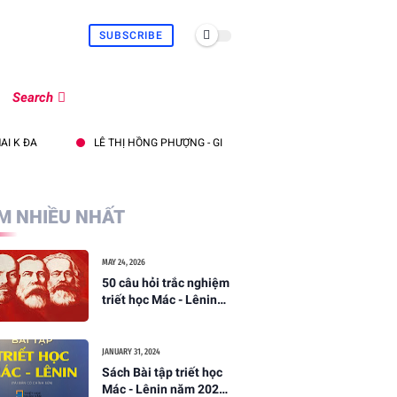
SUBSCRIBE
Search
LÊ THỊ HỒNG PHƯỢNG - GIÁ TRỊ CỦA TRIẾT LÝ GIÁO DỤC “NAI TALIM”
M NHIỀU NHẤT
MAY 24, 2026
50 câu hỏi trắc nghiệm
triết học Mác - Lênin
(thi cuối kỳ VNU, Bộ đề
số 01 - tháng 05/2026)
JANUARY 31, 2024
Sách Bài tập triết học
Mác - Lênin năm 2024