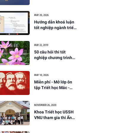
(Khoa Triết học,
Trường ĐH KHXH&NV
Hà Nội)
MAY 20, 2026
Hướng dẫn khoá luận
tốt nghiệp ngành triết
học năm 2026
MAY 22, 2019
50 câu hỏi thi tốt
nghiệp chương trình
Nghiên cứu sinh ngành
lịch sử triết học
MAY 10, 2026
Miễn phí - Mở lớp ôn
tập Triết học Mác -
Lênin lần 2 (tháng
6/2026)
NOVEMBER 26, 2020
Khoa Triết học USSH
VNU tham gia thi Ấn
Tượng Nhân Văn 2020