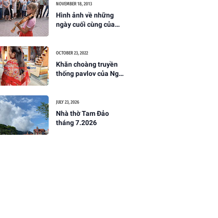
NOVEMBER 18, 2013
Hình ảnh về những
ngày cuối cùng của
Liên Xô
OCTOBER 23, 2022
Khăn choàng truyền
thống pavlov của Nga
đẹp tuyệt trần - một
món quà nên mua khi
đến nước Nga
JULY 23, 2026
Nhà thờ Tam Đảo
tháng 7.2026