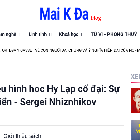
àm nghề
Linh tinh
Khoá học
TỬ VI - PHONG THUỶ
 Y GASSET VỀ CON NGƯỜI ĐẠI CHÚNG VÀ Ý NGHĨA HIỆN ĐẠI CỦA NÓ - MAI K ĐA
XE
iêu hình học Hy Lạp cổ đại: Sự
điển - Sergei Nhiznhikov
Giới thiệu sách