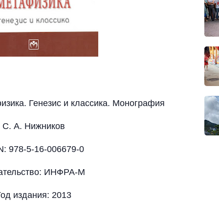
изика. Генезис и классика. Монография
С. А. Нижников
N: 978-5-16-006679-0
ательство: ИНФРА-М
Год издания: 2013