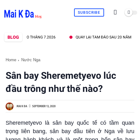
SUBSCRIBE
BLOG
TAM ĐẢO THÁNG 7.2026
QUAY LẠI TAM ĐẢO SAU 20 NĂM
Q
Home
Nước Nga
Sân bay Sheremetyevo lúc
đầu trông như thế nào?
MAI K ĐA
SEPTEMBER 13, 2020
Sheremetyevo là sân bay quốc tế có tầm quan
trọng liên bang, sân bay đầu tiên ở Nga về lưu
lượng hành khách và là một trong bốn sân bay