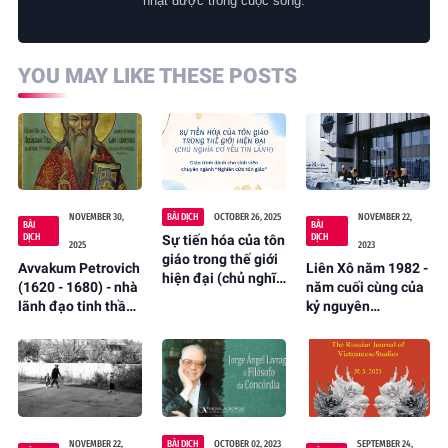
nhặt được trong cuộc sống.
YOU MAY LIKE THESE POSTS
NOVEMBER 30,
BÀI DỊCH
OCTOBER 26, 2025
NOVEMBER 22,
BÀI
BÀI
DỊCH
DỊCH
Sự tiến hóa của tôn
2025
2023
giáo trong thế giới
Avvakum Petrovich
Liên Xô năm 1982 -
hiện đại (chủ nghĩa
(1620 - 1680) - nhà
năm cuối cùng của
cơ yếu Tin Lành)
lãnh đạo tinh thần
kỷ nguyên
(tác giả: E.I. Arinin,
đầu tiên của Tín
Brezhnev
T.A. Kildyashova;
điều Cũ của Nga
dịch và chú thích:
(Mai K Đa dịch từ
Mai K Đa)
tiếng Nga)
NOVEMBER 22,
BÀI DỊCH
OCTOBER 02, 2023
SEPTEMBER 24,