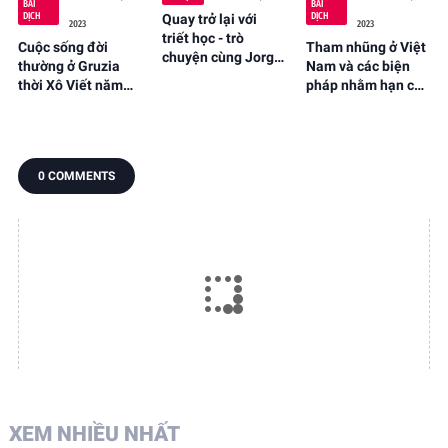
BÀI
BÀI
DỊCH
DỊCH
Quay trở lại với
2023
2023
triết học - trò
Cuộc sống đời
Tham nhũng ở Việt
chuyện cùng Jorge
thường ở Gruzia
Nam và các biện
Ángel Livraga
thời Xô Viết năm
pháp nhằm hạn chế
Rizzi, người sáng
1976 qua ảnh của
nó: thách thức to
lập trường phái
nhiếp ảnh gia Thụy
lớn đối với Đảng
triết học "New
Điển
Cộng sản Việt Nam
Acropolis"
- E.V. Kobelev, V.M.
0 COMMENTS
Mazyrin
XEM NHIỀU NHẤT