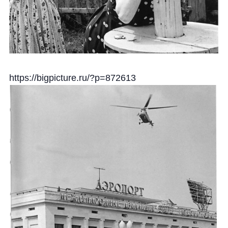
https://bigpicture.ru/?p=872613