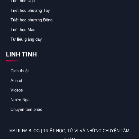
Triết học Nga
Triết học phương Tây
Triết học phương Đông
Triết học Mác
Tư liệu giảng dạy
LINH TINH
Dịch thuật
Ảnh ọt
Videos
Nước Nga
Chuyện tầm phào
MAI K ĐA BLOG | TRIẾT HỌC, TỬ VI VÀ NHỮNG CHUYỆN TẦM