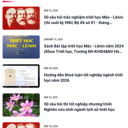
MAY 24, 2026
50 câu hỏi trắc nghiệm triết học Mác - Lênin
(thi cuối kỳ VNU, Bộ đề số 01 - tháng
05/2026)
JANUARY 31, 2024
Sách Bài tập triết học Mác - Lênin năm 2024
(Khoa Triết học, Trường ĐH KHXH&NV Hà
Nội)
MAY 20, 2026
Hướng dẫn khoá luận tốt nghiệp ngành triết
học năm 2026
MAY 22, 2019
50 câu hỏi thi tốt nghiệp chương trình
Nghiên cứu sinh ngành lịch sử triết học
MAY 10, 2026