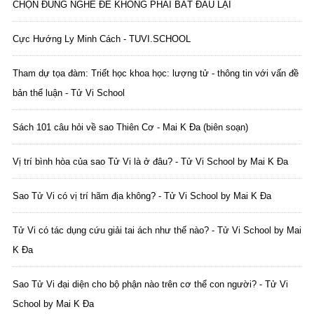
CHỌN ĐÚNG NGHỀ ĐỂ KHÔNG PHẢI BẮT ĐẦU LẠI
Cực Hướng Ly Minh Cách - TUVI.SCHOOL
Tham dự tọa đàm: Triết học khoa học: lượng tử - thông tin với vấn đề
bản thể luận - Tử Vi School
Sách 101 câu hỏi về sao Thiên Cơ - Mai K Đa (biên soạn)
Vị trí bình hòa của sao Tử Vi là ở đâu? - Tử Vi School by Mai K Đa
Sao Tử Vi có vị trí hãm địa không? - Tử Vi School by Mai K Đa
Tử Vi có tác dụng cứu giải tai ách như thế nào? - Tử Vi School by Mai
K Đa
Sao Tử Vi đại diện cho bộ phận nào trên cơ thể con người? - Tử Vi
School by Mai K Đa