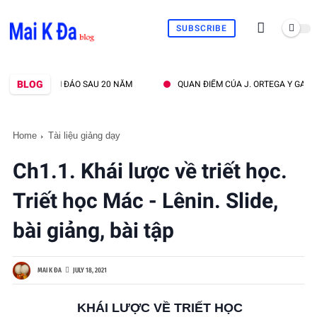
SUBSCRIBE
BLOG
AY LẠI TAM ĐẢO SAU 20 NĂM
QUAN ĐIỂM CỦA J. ORTEGA Y GASSET VỀ
Home
Tài liệu giảng dạy
Ch1.1. Khái lược về triết học.
Triết học Mác - Lênin. Slide,
bài giảng, bài tập
MAI K ĐA
JULY 18, 2021
KHÁI LƯỢC VỀ TRIẾT HỌC