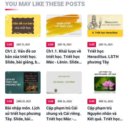
YOU MAY LIKE THESE POSTS
SLIDE
JULY 21, 2021
SLIDE
JULY 18, 2021
SLIDE
JULY 14, 2021
Ch1.2. Vấn đề cơ
Ch1.1. Khái lược về
Triết học
bản của triết học.
triết học. Triết học
Heraclitus. LSTH
Slide, bài giảng, bài
Mác - Lênin. Slide,
phương Tây
tập
bài giảng, bài tập
SLIDE
JUNE 29, 2021
SLIDE
MAY 24, 2020
SLIDE
MAY 24, 2020
Bài nhập môn. Lịch
Cặp phạm trù Cái
Cặp phạm trù
sử triết học phương
chung và Cái riêng.
Nguyên nhân và
Tây. Slide, bài
Triết học Mác -
Kết quả. Triết học
giảng powerpoint
Lênin. Slide, bài
Mác - Lênin. Slide,