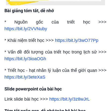
Bài giảng tóm tắt, dễ nhớ
* Nguồn gốc của triết học >>>
https://bit.ly/2VVNuby
* Khái niệm triết học >>>
https://bit.ly/3wO77Pp
* Vấn đề đối tượng của triết học trong lịch sử >>>
https://bit.ly/3ioaOGh
* Triết học - hạt nhân lý luận của thế giới quan >>>
https://bit.ly/3eteXaS
Slide powerpoint của bài học
Link slide bài học >>>
https://bit.ly/3z8wJrL
Tóm tắt ngắn gọn, dễ nhớ toàn bộ bài học