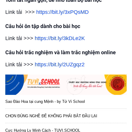
Link tải >>>
https://bit.ly/3xPQsMD
Câu hỏi ôn tập dành cho bài học
Link tải >>>
https://bit.ly/3kDLe2K
Câu hỏi trắc nghiệm và làm trắc nghiệm online
Link tải >>>
https://bit.ly/2UZgqz2
Sao Đào Hoa tại cung Mệnh - by Tử Vi School
CHỌN ĐÚNG NGHỀ ĐỂ KHÔNG PHẢI BẮT ĐẦU LẠI
Cực Hướng Ly Minh Cách - TUVI.SCHOOL