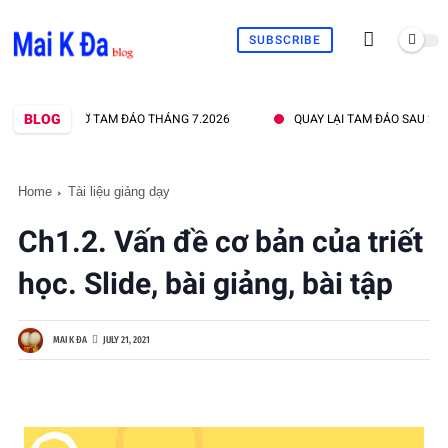
SUBSCRIBE
BLOG
NHÀ THỜ TAM ĐẢO THÁNG 7.2026
QUAY LẠI TAM ĐẢO SAU 20 NĂ
Home
Tài liệu giảng dạy
Ch1.2. Vấn đề cơ bản của triết
học. Slide, bài giảng, bài tập
MAI K ĐA
JULY 21, 2021