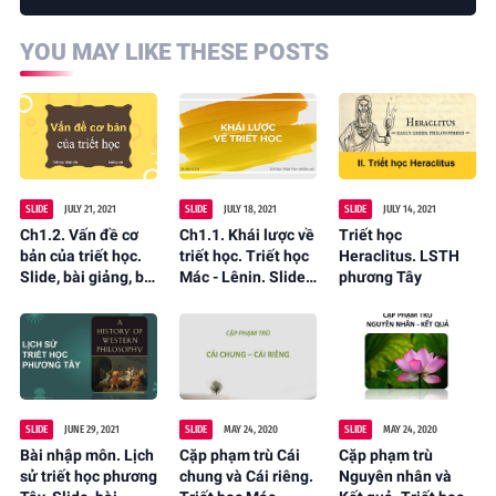
YOU MAY LIKE THESE POSTS
SLIDE
JULY 21, 2021
SLIDE
JULY 18, 2021
SLIDE
JULY 14, 2021
Ch1.2. Vấn đề cơ
Ch1.1. Khái lược về
Triết học
bản của triết học.
triết học. Triết học
Heraclitus. LSTH
Slide, bài giảng, bài
Mác - Lênin. Slide,
phương Tây
tập
bài giảng, bài tập
SLIDE
JUNE 29, 2021
SLIDE
MAY 24, 2020
SLIDE
MAY 24, 2020
Bài nhập môn. Lịch
Cặp phạm trù Cái
Cặp phạm trù
sử triết học phương
chung và Cái riêng.
Nguyên nhân và