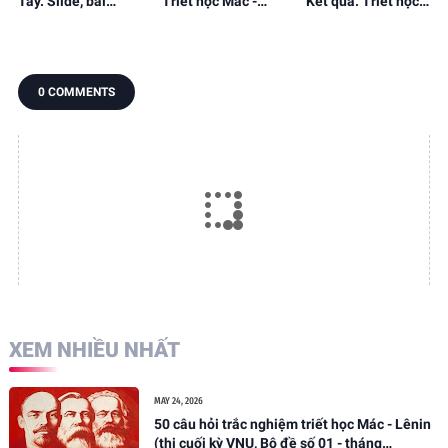
Tây. Slide, bài
Triết học Mác -
Kết quả. Triết học
giảng powerpoint
Lênin. Slide, bài
Mác - Lênin. Slide,
giảng, bài tập.
bài giảng, bài tập.
0 COMMENTS
XEM NHIỀU NHẤT
MAY 24, 2026
50 câu hỏi trắc nghiệm triết học Mác - Lênin
(thi cuối kỳ VNU, Bộ đề số 01 - tháng