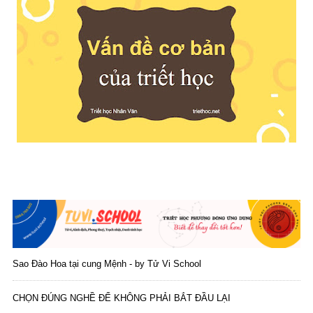
Sao Đào Hoa tại cung Mệnh - by Tử Vi School
CHỌN ĐÚNG NGHỀ ĐỂ KHÔNG PHẢI BẮT ĐẦU LẠI