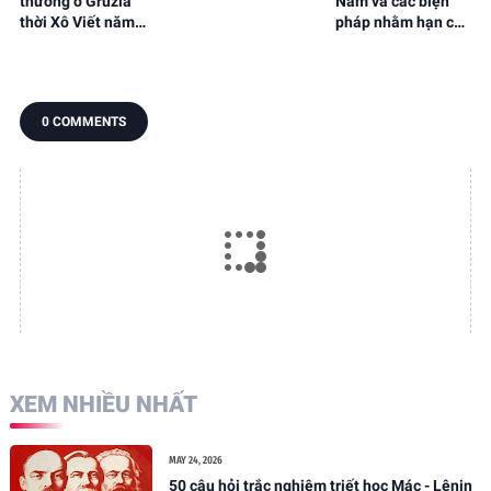
thường ở Gruzia
Nam và các biện
Ángel Livraga
thời Xô Viết năm
pháp nhằm hạn chế
Rizzi, người sáng
1976 qua ảnh của
nó: thách thức to
lập trường phái
nhiếp ảnh gia Thụy
lớn đối với Đảng
triết học "New
Điển
Cộng sản Việt Nam
Acropolis"
- E.V. Kobelev, V.M.
0 COMMENTS
Mazyrin
XEM NHIỀU NHẤT
MAY 24, 2026
50 câu hỏi trắc nghiệm triết học Mác - Lênin