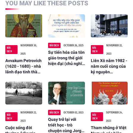
YOU MAY LIKE THESE POSTS
NOVEMBER 30,
BÀI DỊCH
OCTOBER 26, 2025
NOVEMBER 22,
BÀI
BÀI
DỊCH
DỊCH
Sự tiến hóa của tôn
2025
2023
giáo trong thế giới
Avvakum Petrovich
Liên Xô năm 1982 -
hiện đại (chủ nghĩa
(1620 - 1680) - nhà
năm cuối cùng của
cơ yếu Tin Lành)
lãnh đạo tinh thần
kỷ nguyên
(tác giả: E.I. Arinin,
đầu tiên của Tín
Brezhnev
T.A. Kildyashova;
điều Cũ của Nga
dịch và chú thích:
(Mai K Đa dịch từ
Mai K Đa)
tiếng Nga)
NOVEMBER 22,
BÀI DỊCH
OCTOBER 02, 2023
SEPTEMBER 24,
BÀI
BÀI
DỊCH
DỊCH
Quay trở lại với
2023
2023
triết học - trò
Cuộc sống đời
Tham nhũng ở Việt
chuyện cùng Jorge