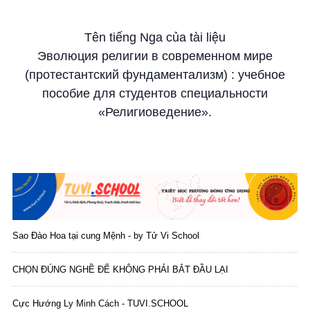
Tên tiếng Nga của tài liệu
Эволюция религии в современном мире
(протестантский фундаментализм) : учебное
пособие для студентов специальности
«Религиоведение».
Sao Đào Hoa tại cung Mệnh - by Tử Vi School
CHỌN ĐÚNG NGHỀ ĐỂ KHÔNG PHẢI BẮT ĐẦU LẠI
Cực Hướng Ly Minh Cách - TUVI.SCHOOL