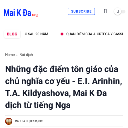
SUBSCRIBE
BLOG
LẠI TAM ĐẢO SAU 20 NĂM
QUAN ĐIỂM CỦA J. ORTEGA Y GASSET VỀ C
Home
Bài dịch
Những đặc điểm tôn giáo của
chủ nghĩa cơ yếu - E.I. Arinhin,
T.A. Kildyashova, Mai K Đa
dịch từ tiếng Nga
MAI K ĐA
JULY 01, 2023