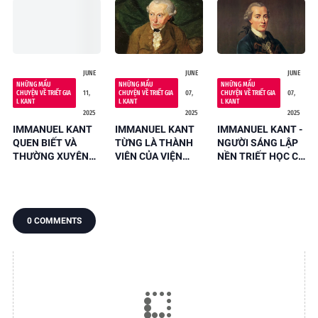
NGƯỜI KHÁC ĐỂ ĐI
HỌC
JUNE
JUNE
JUNE
NHỮNG MẨU
NHỮNG MẨU
NHỮNG MẨU
CHUYỆN VỀ TRIẾT GIA
11,
CHUYỆN VỀ TRIẾT GIA
07,
CHUYỆN VỀ TRIẾT GIA
07,
I. KANT
I. KANT
I. KANT
2025
2025
2025
IMMANUEL KANT
IMMANUEL KANT
IMMANUEL KANT -
QUEN BIẾT VÀ
TỪNG LÀ THÀNH
NGƯỜI SÁNG LẬP
THƯỜNG XUYÊN
VIÊN CỦA VIỆN
NỀN TRIẾT HỌC CỔ
ĐẾN THĂM NHÀ
HÀN LÂM KHOA
ĐIỂN ĐỨC
ĐẠI SỨ NGA
HỌC BERLIN
0 COMMENTS