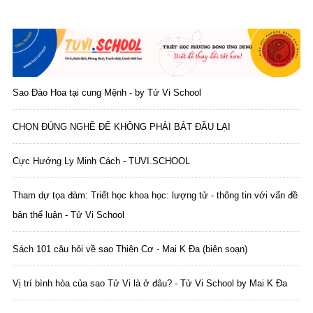
Sao Đào Hoa tại cung Mệnh - by Tử Vi School
CHỌN ĐÚNG NGHỀ ĐỂ KHÔNG PHẢI BẮT ĐẦU LẠI
Cực Hướng Ly Minh Cách - TUVI.SCHOOL
Tham dự tọa đàm: Triết học khoa học: lượng tử - thông tin với vấn đề
bản thể luận - Tử Vi School
Sách 101 câu hỏi về sao Thiên Cơ - Mai K Đa (biên soạn)
Vị trí bình hòa của sao Tử Vi là ở đâu? - Tử Vi School by Mai K Đa