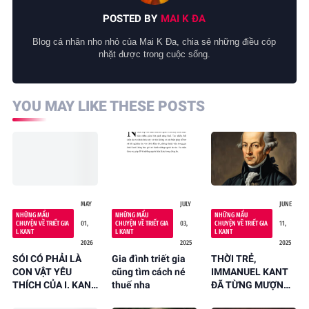
POSTED BY
MAI K ĐA
Blog cá nhân nho nhỏ của Mai K Đa, chia sẻ những điều cóp
nhặt được trong cuộc sống.
YOU MAY LIKE THESE POSTS
MAY
JULY
JUNE
NHỮNG MẨU
NHỮNG MẨU
NHỮNG MẨU
CHUYỆN VỀ TRIẾT GIA
01,
CHUYỆN VỀ TRIẾT GIA
03,
CHUYỆN VỀ TRIẾT GIA
11,
I. KANT
I. KANT
I. KANT
2026
2025
2025
SÓI CÓ PHẢI LÀ
Gia đình triết gia
THỜI TRẺ,
CON VẬT YÊU
cũng tìm cách né
IMMANUEL KANT
THÍCH CỦA I. KANT
thuế nha
ĐÃ TỪNG MƯỢN
KHÔNG?
ĐÔI GIÀY CỦA