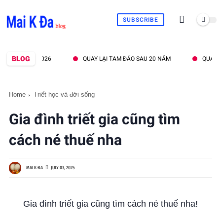
SUBSCRIBE
BLOG
THÁNG 7.2026
QUAY LẠI TAM ĐẢO SAU 20 NĂM
QUAN ĐIỂM
Home
Triết học và đời sống
Gia đình triết gia cũng tìm
cách né thuế nha
MAI K ĐA
JULY 03, 2025
Gia đình triết gia cũng tìm cách né thuế nha!