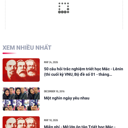
XEM NHIỀU NHẤT
MAY 24, 2026
50 câu hỏi trắc nghiệm triết học Mác - Lênin
(thi cuối kỳ VNU, Bộ đề số 01 - tháng
05/2026)
DECEMBER 10, 2016
Một nghìn ngày yêu nhau
MAY 10, 2026
Miễn phí - Mở lớp ôn tập Triết học Mác -