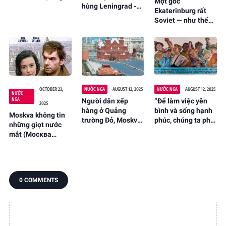
Một góc
hùng Leningrad -
Ekaterinburg rất
Обелиск «Городу-
Soviet — như thể
герою
thời gian vẫn còn
Ленинграду»
đứng lại
OCTOBER 23,
NƯỚC NGA
AUGUST 12, 2025
NƯỚC NGA
AUGUST 12, 2025
NƯỚC
NGA
Người dân xếp
“Để làm việc yên
2025
hàng ở Quảng
bình và sống hạnh
Moskva không tin
trường Đỏ, Moskva,
phúc, chúng ta phải
những giọt nước
Liên Xô để viếng
học cách trở thành
mắt (Москва
Lăng Lênin, mùa
bạn thân từ thuở
слезам не верит)
xuân năm 1983
thơ ấu!
0 COMMENTS