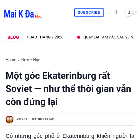
SUBSCRIBE
BLOG
AM ĐẢO THÁNG 7.2026
QUAY LẠI TAM ĐẢO SAU 20 NĂM
QU
Home
Nước Nga
Một góc Ekaterinburg rất
Soviet — như thể thời gian vẫn
còn đứng lại
MAI K ĐA
DECEMBER 03, 2025
Có những góc phố ở Ekaterinburg khiến người ta