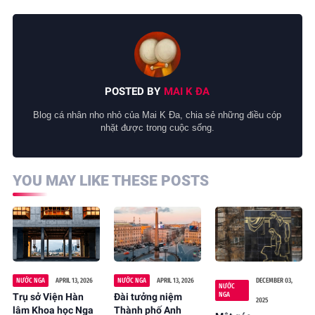
POSTED BY
MAI K ĐA
Blog cá nhân nho nhỏ của Mai K Đa, chia sẻ những điều cóp
nhặt được trong cuộc sống.
YOU MAY LIKE THESE POSTS
NƯỚC NGA
APRIL 13, 2026
NƯỚC NGA
APRIL 13, 2026
DECEMBER 03,
NƯỚC
NGA
Trụ sở Viện Hàn
Đài tưởng niệm
2025
lâm Khoa học Nga
Thành phố Anh