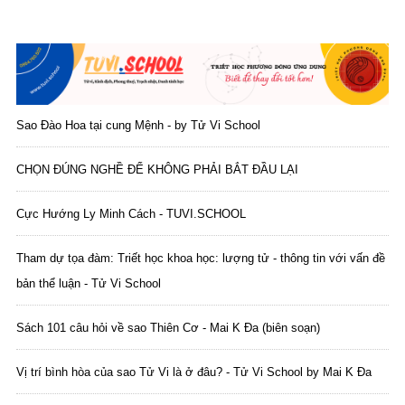
Sao Đào Hoa tại cung Mệnh - by Tử Vi School
CHỌN ĐÚNG NGHỀ ĐỂ KHÔNG PHẢI BẮT ĐẦU LẠI
Cực Hướng Ly Minh Cách - TUVI.SCHOOL
Tham dự tọa đàm: Triết học khoa học: lượng tử - thông tin với vấn đề
bản thể luận - Tử Vi School
Sách 101 câu hỏi về sao Thiên Cơ - Mai K Đa (biên soạn)
Vị trí bình hòa của sao Tử Vi là ở đâu? - Tử Vi School by Mai K Đa