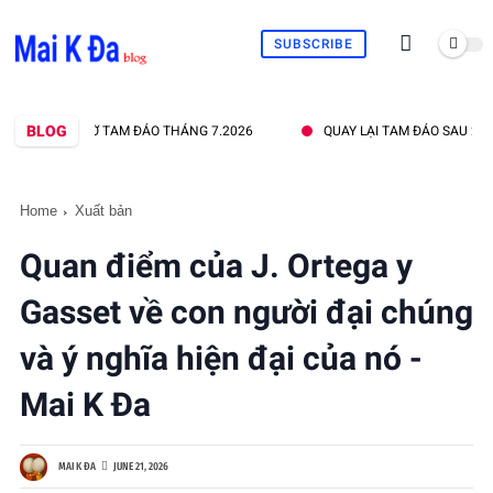
SUBSCRIBE
BLOG
NHÀ THỜ TAM ĐẢO THÁNG 7.2026
QUAY LẠI TAM ĐẢO SAU 20 NĂM
Home
Xuất bản
Quan điểm của J. Ortega y
Gasset về con người đại chúng
và ý nghĩa hiện đại của nó -
Mai K Đa
MAI K ĐA
JUNE 21, 2026