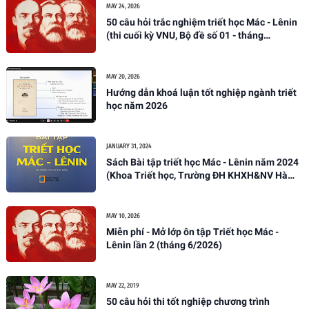
MAY 24, 2026
50 câu hỏi trắc nghiệm triết học Mác - Lênin
(thi cuối kỳ VNU, Bộ đề số 01 - tháng
05/2026)
MAY 20, 2026
Hướng dẫn khoá luận tốt nghiệp ngành triết
học năm 2026
JANUARY 31, 2024
Sách Bài tập triết học Mác - Lênin năm 2024
(Khoa Triết học, Trường ĐH KHXH&NV Hà
Nội)
MAY 10, 2026
Miễn phí - Mở lớp ôn tập Triết học Mác -
Lênin lần 2 (tháng 6/2026)
MAY 22, 2019
50 câu hỏi thi tốt nghiệp chương trình