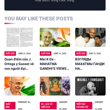
nhặt được trong cuộc sống.
YOU MAY LIKE THESE POSTS
XUẤT BẢN
JUNE 21, 2026
XUẤT BẢN
JUNE 14, 2026
XUẤT BẢN
MAY 31, 2026
Quan điểm của J.
Mai K Da -
ВЗГЛЯДЫ
Ortega y Gasset về
MAHATMA
МАХАТМЫ ГАНДИ
con người đại
GANDHI’S VIEWS
НА
chúng và ý nghĩa
ON LIFELONG
НЕПРЕРЫВНОЕ
hiện đại của nó -
EDUCATION AND
ОБРАЗОВАНИЕ И
Mai K Đa
THEIR RELEVANCE
ИХ
IN MODERN
АКТУАЛЬНОСТЬ В
CONDITIONS
СОВРЕМЕННЫХ
УСЛОВИЯХ - Май
К Да
FEBRUARY 04,
JANUARY
JANUARY
XUẤT
XB - LỊCH SỬ
TRIẾT HỌC
BẢN
TRIẾT HỌC
PHƯƠNG TÂY
2026
29, 2026
13, 2026