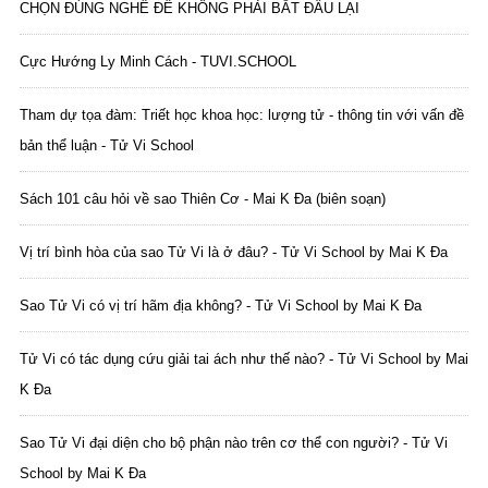
CHỌN ĐÚNG NGHỀ ĐỂ KHÔNG PHẢI BẮT ĐẦU LẠI
Cực Hướng Ly Minh Cách - TUVI.SCHOOL
Tham dự tọa đàm: Triết học khoa học: lượng tử - thông tin với vấn đề
bản thể luận - Tử Vi School
Sách 101 câu hỏi về sao Thiên Cơ - Mai K Đa (biên soạn)
Vị trí bình hòa của sao Tử Vi là ở đâu? - Tử Vi School by Mai K Đa
Sao Tử Vi có vị trí hãm địa không? - Tử Vi School by Mai K Đa
Tử Vi có tác dụng cứu giải tai ách như thế nào? - Tử Vi School by Mai
K Đa
Sao Tử Vi đại diện cho bộ phận nào trên cơ thể con người? - Tử Vi
School by Mai K Đa