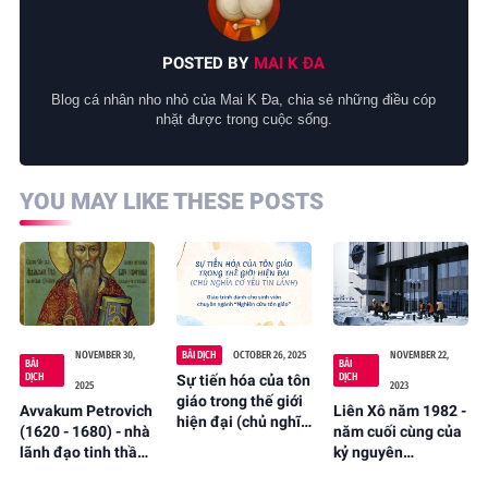
POSTED BY
MAI K ĐA
Blog cá nhân nho nhỏ của Mai K Đa, chia sẻ những điều cóp
nhặt được trong cuộc sống.
YOU MAY LIKE THESE POSTS
NOVEMBER 30,
BÀI DỊCH
OCTOBER 26, 2025
NOVEMBER 22,
BÀI
BÀI
DỊCH
DỊCH
Sự tiến hóa của tôn
2025
2023
giáo trong thế giới
Avvakum Petrovich
Liên Xô năm 1982 -
hiện đại (chủ nghĩa
(1620 - 1680) - nhà
năm cuối cùng của
cơ yếu Tin Lành)
lãnh đạo tinh thần
kỷ nguyên
(tác giả: E.I. Arinin,
đầu tiên của Tín
Brezhnev
T.A. Kildyashova;