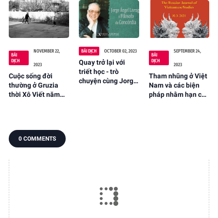
điều Cũ của Nga
dịch và chú thích:
(Mai K Đa dịch từ
Mai K Đa)
tiếng Nga)
NOVEMBER 22,
BÀI DỊCH
OCTOBER 02, 2023
SEPTEMBER 24,
BÀI
BÀI
DỊCH
DỊCH
Quay trở lại với
2023
2023
triết học - trò
Cuộc sống đời
Tham nhũng ở Việt
chuyện cùng Jorge
thường ở Gruzia
Nam và các biện
Ángel Livraga
thời Xô Viết năm
pháp nhằm hạn chế
Rizzi, người sáng
1976 qua ảnh của
nó: thách thức to
lập trường phái
nhiếp ảnh gia Thụy
lớn đối với Đảng
triết học "New
Điển
Cộng sản Việt Nam
Acropolis"
- E.V. Kobelev, V.M.
0 COMMENTS
Mazyrin