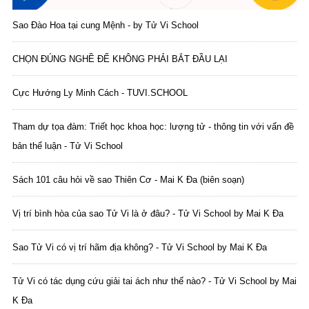
Sao Đào Hoa tại cung Mệnh - by Tử Vi School
CHỌN ĐÚNG NGHỀ ĐỂ KHÔNG PHẢI BẮT ĐẦU LẠI
Cực Hướng Ly Minh Cách - TUVI.SCHOOL
Tham dự tọa đàm: Triết học khoa học: lượng tử - thông tin với vấn đề
bản thể luận - Tử Vi School
Sách 101 câu hỏi về sao Thiên Cơ - Mai K Đa (biên soạn)
Vị trí bình hòa của sao Tử Vi là ở đâu? - Tử Vi School by Mai K Đa
Sao Tử Vi có vị trí hãm địa không? - Tử Vi School by Mai K Đa
Tử Vi có tác dụng cứu giải tai ách như thế nào? - Tử Vi School by Mai
K Đa