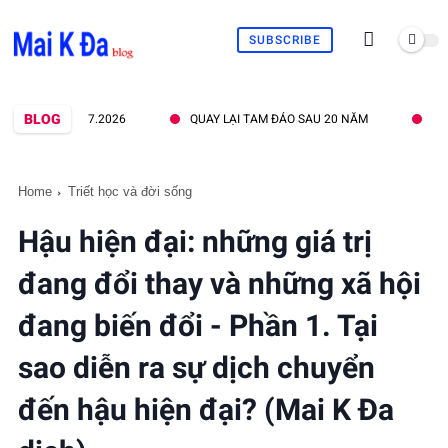
SUBSCRIBE
BLOG
QUAY LẠI TAM ĐẢO SAU 20 NĂM
QUAN ĐIỂM C
Home
Triết học và đời sống
Hậu hiện đại: những giá trị
đang đổi thay và những xã hội
đang biến đổi - Phần 1. Tại
sao diễn ra sự dịch chuyển
đến hậu hiện đại? (Mai K Đa