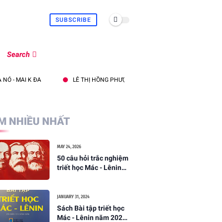
SUBSCRIBE
Search
ĐA
LÊ THỊ HỒNG PHƯỢNG - GIÁ TRỊ CỦA TRIẾT LÝ GIÁO DỤC “NAI TAL
M NHIỀU NHẤT
MAY 24, 2026
50 câu hỏi trắc nghiệm
triết học Mác - Lênin
(thi cuối kỳ VNU, Bộ đề
số 01 - tháng 05/2026)
JANUARY 31, 2024
Sách Bài tập triết học
Mác - Lênin năm 2024