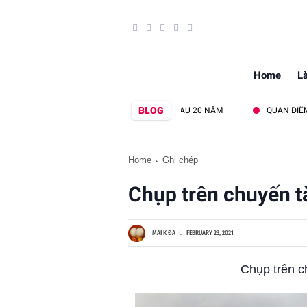
Home
L
BLOG
26
QUAY LẠI TAM ĐẢO SAU 20 NĂM
QUAN ĐIỂM CỦA J. ORT
Home
Ghi chép
Chụp trên chuyến t
MAI K ĐA
FEBRUARY 23, 2021
Chụp trên c