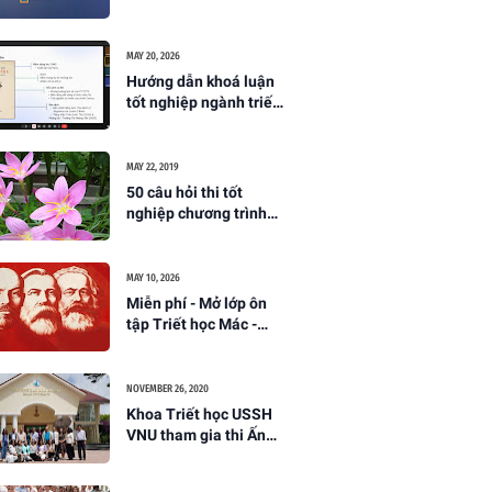
(Khoa Triết học,
Trường ĐH KHXH&NV
Hà Nội)
MAY 20, 2026
Hướng dẫn khoá luận
tốt nghiệp ngành triết
học năm 2026
MAY 22, 2019
50 câu hỏi thi tốt
nghiệp chương trình
Nghiên cứu sinh ngành
lịch sử triết học
MAY 10, 2026
Miễn phí - Mở lớp ôn
tập Triết học Mác -
Lênin lần 2 (tháng
6/2026)
NOVEMBER 26, 2020
Khoa Triết học USSH
VNU tham gia thi Ấn
Tượng Nhân Văn 2020