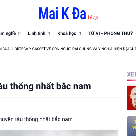
àm nghề
Linh tinh
Khoá học
TỬ VI - PHONG THUỶ
EGA Y GASSET VỀ CON NGƯỜI ĐẠI CHÚNG VÀ Ý NGHĨA HIỆN ĐẠI CỦA NÓ - MAI K 
XE
àu thống nhất bắc nam
huyến tàu thống nhất bắc nam